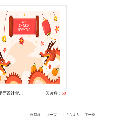
国风龙年平面设计背景模板
阅读数：
68
总43条
上一页
下一页
1
2
3
4
5